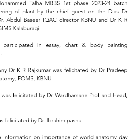
Mohammed Talha MBBS 1st phase 2023-24 batch 
ing of plant by the chief guest on the Dias Dr 
. Abdul Baseer IQAC director KBNU and Dr K R 
GIMS Kalaburagi
articipated in essay, chart & body painting 
.
ny Dr K R Rajkumar was felicitated by Dr Pradeep 
natomy, FOMS, KBNU
as felicitated by Dr Wardhamane Prof and Head, 
felicitated by Dr. Ibrahim pasha
le information on importance of world anatomy day 