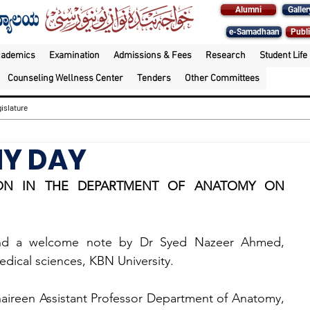
Alumni
Galler
e-Samadhaan
Publi
cademics
Examination
Admissions & Fees
Research
Student Life
Counseling Wellness Center
Tenders
Other Committees
islature
Y DAY
ON IN THE DEPARTMENT OF ANATOMY ON 
and a welcome note by Dr Syed Nazeer Ahmed, 
edical sciences, KBN University.
aireen Assistant Professor Department of Anatomy, 