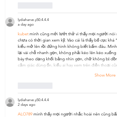
Like
Reply
lydiaharve.y50.4.4.4
a day ago
kubet
 mình cũng mới lướt thử vì thấy mọi người nói 
chưa có thời gian xem kỹ. Vào cái là thấy bố cục khá
kiểu mở lên rồi đứng hình không biết bấm đâu. Mình 
lại vài chỗ nhanh gọn, không phải kéo lên kéo xuống t
bày theo dạng khối bảng nhìn gọn, chữ không bị dồn
cảm giác dùng ổn, kiểu ai hay xem trên điện thoại c
Show More
Like
Reply
lydiaharve.y50.4.4.4
2 days ago
ALO789
 mình thấy mọi người nhắc hoài nên cũng bấ