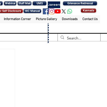
y
Webinar
Staff Mail
UMS
Grievance Redressal
Careers
Kannada
c Self Disclosure
HIC Manual
Information Corner
Picture Gallery
Downloads
Contact Us