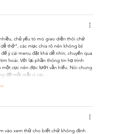
nhiều, chủ yếu tò mò giao diện thôi chứ 
 “dễ thở”, các mục chia rõ nên không bị 
để ý cái menu đặt khá dễ nhìn, chuyển qua 
ìm hoài. Với lại phần thông tin họ trình 
 một cục nên đọc lướt vẫn hiểu. Nói chung 
ũng đỡ mỏi mắt vì các…
m vào xem thử cho biết chứ không định 