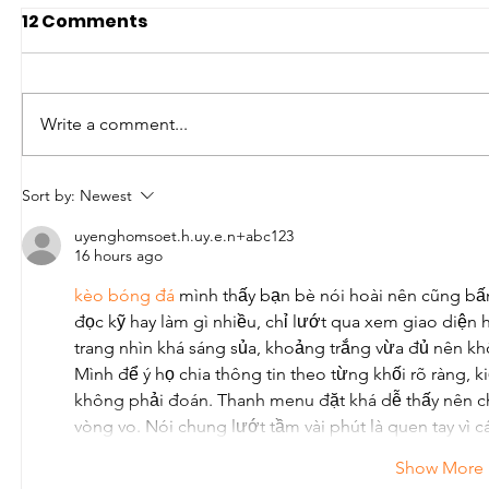
12 Comments
Write a comment...
Sort by:
Newest
uyenghomsoet.h.uy.e.n+abc123
16 hours ago
kèo bóng đá
 mình thấy bạn bè nói hoài nên cũng bấ
đọc kỹ hay làm gì nhiều, chỉ lướt qua xem giao diện h
trang nhìn khá sáng sủa, khoảng trắng vừa đủ nên kh
Mình để ý họ chia thông tin theo từng khối rõ ràng, ki
không phải đoán. Thanh menu đặt khá dễ thấy nên c
vòng vo. Nói chung lướt tầm vài phút là quen tay 
Show More