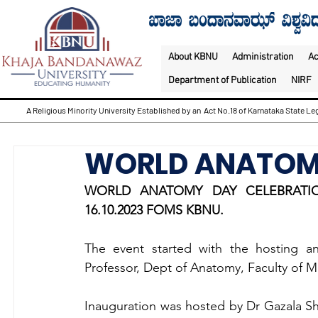
About KBNU
Administration
A
Department of Publication
NIRF
A Religious Minority University Established by an Act No.18 of Karnataka State Leg
WORLD ANATOM
WORLD ANATOMY DAY CELEBRATI
16.10.2023 FOMS KBNU.
The event started with the hosting 
Professor, Dept of Anatomy, Faculty of M
Inauguration was hosted by Dr Gazala Sh