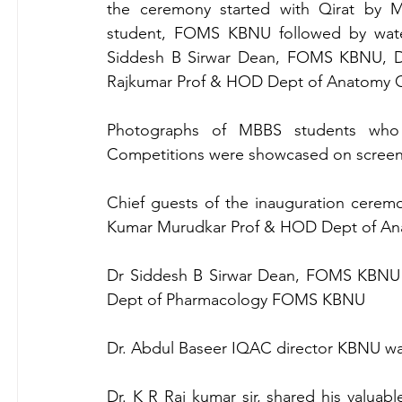
the ceremony started with Qirat by 
student, FOMS KBNU followed by water
Siddesh B Sirwar Dean, FOMS KBNU, Dr
Rajkumar Prof & HOD Dept of Anatomy 
Photographs of MBBS students who p
Competitions were showcased on screen
Chief guests of the inauguration ceremo
Kumar Murudkar Prof & HOD Dept of A
Dr Siddesh B Sirwar Dean, FOMS KBNU w
Dept of Pharmacology FOMS KBNU
Dr. Abdul Baseer IQAC director KBNU was 
Dr. K R Raj kumar sir, shared his valuab