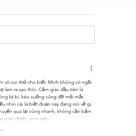
m vô coi thử cho biết. Mình không có ngồi 
ọ làm ra sao thôi. Cảm giác đầu tiên là 
ông bị bí, kéo xuống cũng đỡ mỏi mắt. 
ểu nhìn cái là biết đoạn này đang nói về gì, 
huyển qua lại cũng nhanh, không cần bấm 
vì các mục được gom gọn…